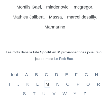
Monfils Gael
mladenovic
mcgregor
Mathieu Jalibert
Massa
marcel desailly
Mannarino
Les mots dans la liste
Sportif en M
proviennent des joueurs du
jeu de mots
Le Petit Bac
.
tout
A
B
C
D
E
F
G
H
I
J
K
L
M
N
O
P
Q
R
S
T
U
V
W
Y
Z