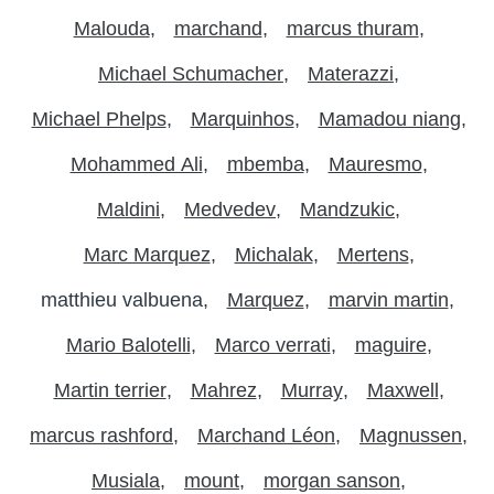
Malouda
marchand
marcus thuram
Michael Schumacher
Materazzi
Michael Phelps
Marquinhos
Mamadou niang
Mohammed Ali
mbemba
Mauresmo
Maldini
Medvedev
Mandzukic
Marc Marquez
Michalak
Mertens
matthieu valbuena
Marquez
marvin martin
Mario Balotelli
Marco verrati
maguire
Martin terrier
Mahrez
Murray
Maxwell
marcus rashford
Marchand Léon
Magnussen
Musiala
mount
morgan sanson