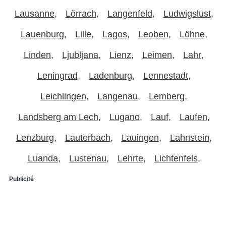
Lausanne
Lörrach
Langenfeld
Ludwigslust
Lauenburg
Lille
Lagos
Leoben
Löhne
Linden
Ljubljana
Lienz
Leimen
Lahr
Leningrad
Ladenburg
Lennestadt
Leichlingen
Langenau
Lemberg
Landsberg am Lech
Lugano
Lauf
Laufen
Lenzburg
Lauterbach
Lauingen
Lahnstein
Luanda
Lustenau
Lehrte
Lichtenfels
Publicité