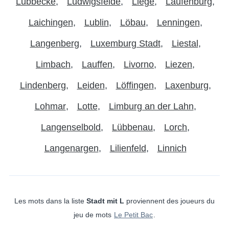
Lübbecke
Ludwigsfelde
Liege
Laufenburg
Laichingen
Lublin
Löbau
Lenningen
Langenberg
Luxemburg Stadt
Liestal
Limbach
Lauffen
Livorno
Liezen
Lindenberg
Leiden
Löffingen
Laxenburg
Lohmar
Lotte
Limburg an der Lahn
Langenselbold
Lübbenau
Lorch
Langenargen
Lilienfeld
Linnich
Les mots dans la liste
Stadt mit L
proviennent des joueurs du
jeu de mots
Le Petit Bac
.