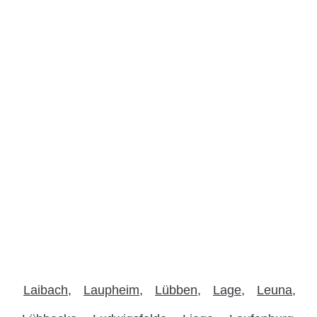
Laibach
Laupheim
Lübben
Lage
Leuna