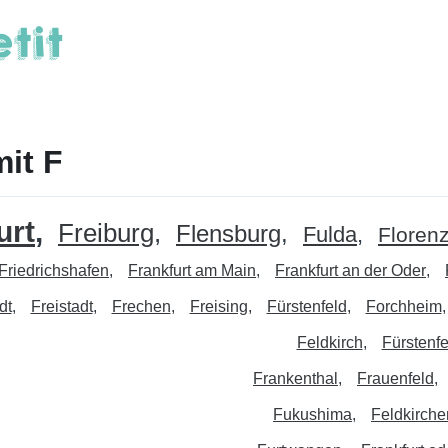
mit F
urt
Freiburg
Flensburg
Fulda
Floren
Friedrichshafen
Frankfurt am Main
Frankfurt an der Oder
dt
Freistadt
Frechen
Freising
Fürstenfeld
Forchheim
Feldkirch
Fürstenf
Frankenthal
Frauenfeld
Fukushima
Feldkirche