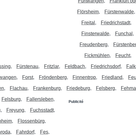
Furtwangen
Frankfurt od
Flörsheim
Fürstenwalde
Freital
Friedrichstadt
Finsterwalde
Funchal
Freudenberg
Fürstenbe
Fickmühlen
Feucht
ssing
Fürstenau
Fritzlar
Feldbach
Friedrichsdorf
Fal
twangen
Forst
Fröndenberg
Finnentrop
Friedland
Feu
en
Flachau
Frankenburg
Friedeburg
Felsberg
Fehma
Felsburg
Fallersleben
Publicité
g
Freyung
Fuchsstadt
nheim
Flossenbürg
hroda
Fahrdorf
Fes