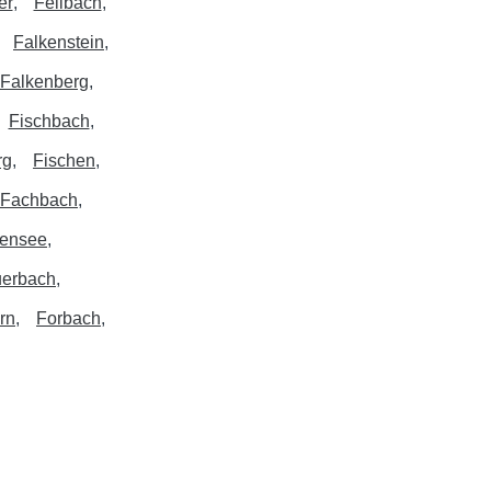
er
Fellbach
Falkenstein
Falkenberg
Fischbach
rg
Fischen
Fachbach
kensee
erbach
rn
Forbach