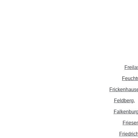
Freila
Feuch
Frickenhaus
Feldberg
Falkenbur
Friese
Friedric