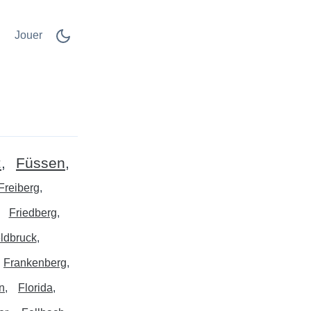
Jouer
z
Füssen
Freiberg
Friedberg
eldbruck
Frankenberg
n
Florida