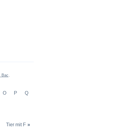
t Bac
.
O
P
Q
Tier mit F
»