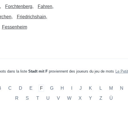
Forchtenberg
Fahren
rchen
Friedrichshain
Fessenheim
ots dans la liste
Stadt mit F
proviennent des joueurs du jeu de mots
Le Peti
B
C
D
E
F
G
H
I
J
K
L
M
N
R
S
T
U
V
W
X
Y
Z
Ü