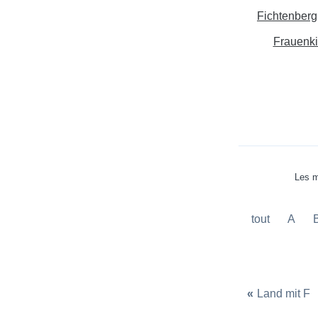
Fichtenberg
Frauenki
Les m
tout
A
«
Land mit F