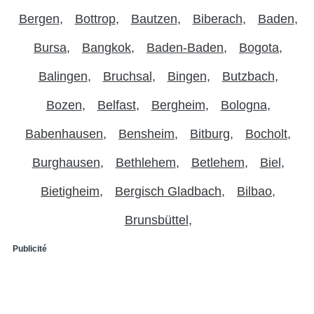
Bergen
Bottrop
Bautzen
Biberach
Baden
Bursa
Bangkok
Baden-Baden
Bogota
Balingen
Bruchsal
Bingen
Butzbach
Bozen
Belfast
Bergheim
Bologna
Babenhausen
Bensheim
Bitburg
Bocholt
Burghausen
Bethlehem
Betlehem
Biel
Bietigheim
Bergisch Gladbach
Bilbao
Brunsbüttel
Publicité