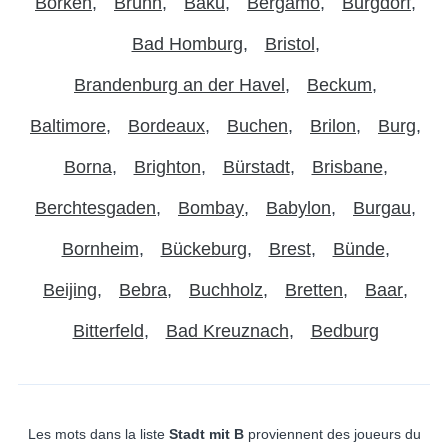
Borken
Brünn
Baku
Bergamo
Burgdorf
Bad Homburg
Bristol
Brandenburg an der Havel
Beckum
Baltimore
Bordeaux
Buchen
Brilon
Burg
Borna
Brighton
Bürstadt
Brisbane
Berchtesgaden
Bombay
Babylon
Burgau
Bornheim
Bückeburg
Brest
Bünde
Beijing
Bebra
Buchholz
Bretten
Baar
Bitterfeld
Bad Kreuznach
Bedburg
Les mots dans la liste
Stadt mit B
proviennent des joueurs du