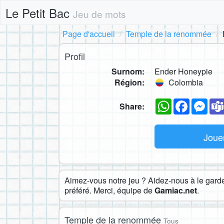
Le Petit Bac
Jeu de mots
Page d'accueil
Temple de la renommée
Profil
Surnom:
Ender Honeypie
Région:
Colombia
WhatsApp
Faceboo
Mes
Share:
Joue
Aimez-vous notre jeu ? Aidez-nous à le garder
préféré. Merci, équipe de
Gamiac.net
.
Temple de la renommée
Tous