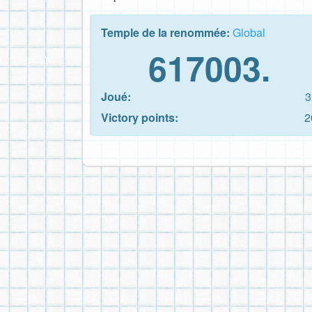
Temple de la renommée:
Global
617003.
Joué:
3
Victory points:
2