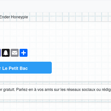
Ender Honeypie
k
senger
Teams
Snapchat
Email
Partager
r
Le Petit Bac
 gratuit. Parlez-en à vos amis sur les réseaux sociaux ou rédige