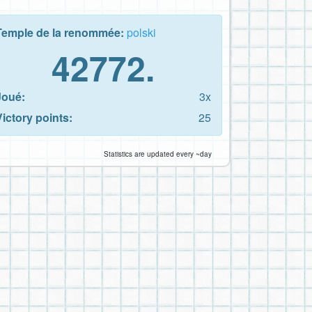
Temple de la renommée:
polski
42772.
Joué:
3x
Victory points:
25
Statistics are updated every ~day