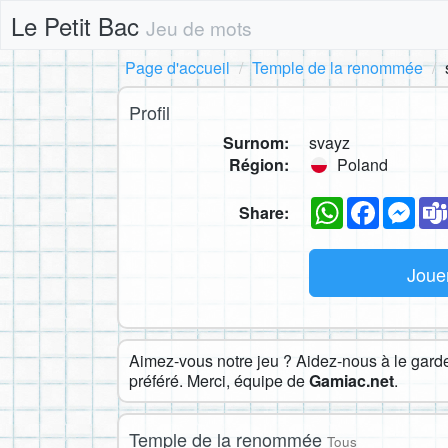
Le Petit Bac
Jeu de mots
Page d'accueil
Temple de la renommée
Profil
Surnom:
svayz
Région:
Poland
WhatsApp
Faceboo
Mes
Share:
Joue
Aimez-vous notre jeu ? Aidez-nous à le garder
préféré. Merci, équipe de
Gamiac.net
.
Temple de la renommée
Tous