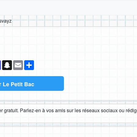
svayz
k
senger
Teams
Snapchat
Email
Partager
r
Le Petit Bac
 gratuit. Parlez-en à vos amis sur les réseaux sociaux ou rédige