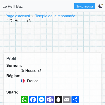
Le Petit Bac
Se connecter
Page d'accueil
Temple de la renommée
Dr House <3
Profil
Surnom:
Dr House <3
Région:
France
Share:
WhatsApp
Facebook
Messenger
Teams
Snapchat
Email
Partager