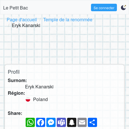
Le Petit Bac
Se connecter
Page d'accueil
Temple de la renommée
Eryk Kanarski
Profil
Surnom:
Eryk Kanarski
Région:
Poland
Share:
WhatsApp
Facebook
Messenger
Teams
Snapchat
Email
Partager