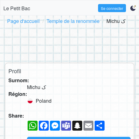
Le Petit Bac
Se connecter
Page d'accueil
Temple de la renommée
Michu ک
Profil
Surnom:
Michu ک
Région:
Poland
Share:
WhatsApp
Facebook
Messenger
Teams
Snapchat
Email
Partager