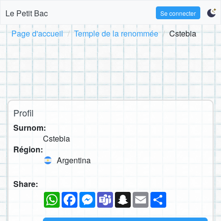
Le Petit Bac
Se connecter
Page d'accueil
Temple de la renommée
Cstebia
Profil
Surnom:
Cstebia
Région:
Argentina
Share:
WhatsApp
Facebook
Messenger
Teams
Snapchat
Email
Partager