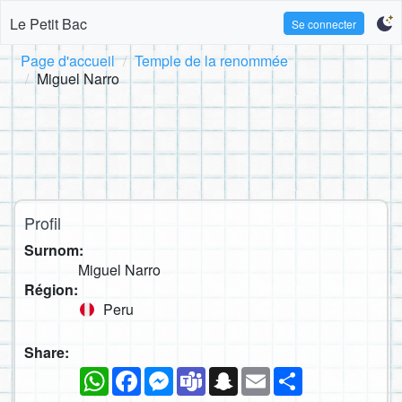
Le Petit Bac
Se connecter
Page d'accueil
Temple de la renommée
Miguel Narro
Profil
Surnom:
Miguel Narro
Région:
Peru
Share:
WhatsApp
Facebook
Messenger
Teams
Snapchat
Email
Partager