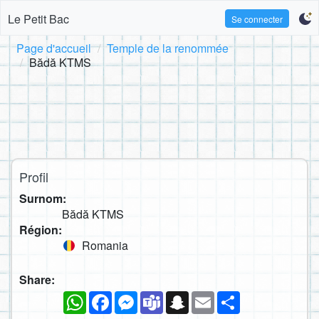
Le Petit Bac
Se connecter
Page d'accueil
Temple de la renommée
Bădă KTMS
Profil
Surnom:
Bădă KTMS
Région:
Romania
Share:
WhatsApp
Facebook
Messenger
Teams
Snapchat
Email
Partager