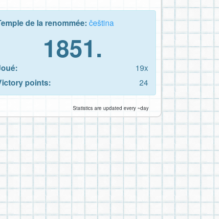
Temple de la renommée:
čeština
1851.
Joué:
19x
Victory points:
24
Statistics are updated every ~day