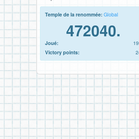
Temple de la renommée:
Global
472040.
Joué:
19
Victory points:
2