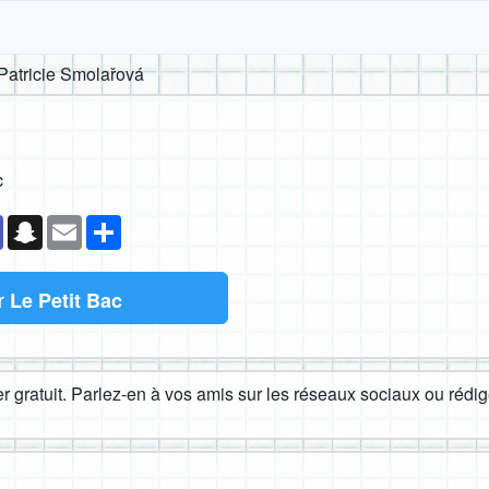
Patricie Smolařová
c
k
senger
Teams
Snapchat
Email
Partager
r
Le Petit Bac
 gratuit. Parlez-en à vos amis sur les réseaux sociaux ou rédige