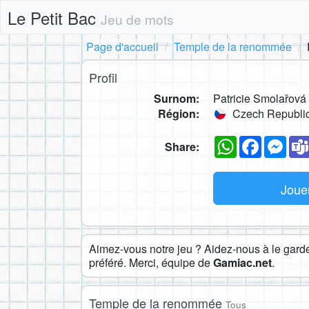
Le Petit Bac
Jeu de mots
Page d'accueil
Temple de la renommée
Profil
Surnom:
Patricie Smolařová
Région:
Czech Republi
WhatsApp
Faceboo
Mes
Share:
Joue
Aimez-vous notre jeu ? Aidez-nous à le garder
préféré. Merci, équipe de
Gamiac.net
.
Temple de la renommée
Tous