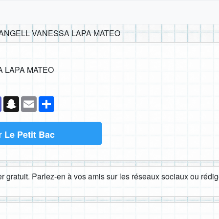
ANGELL VANESSA LAPA MATEO
A LAPA MATEO
k
senger
Teams
Snapchat
Email
Partager
r
Le Petit Bac
 gratuit. Parlez-en à vos amis sur les réseaux sociaux ou rédige