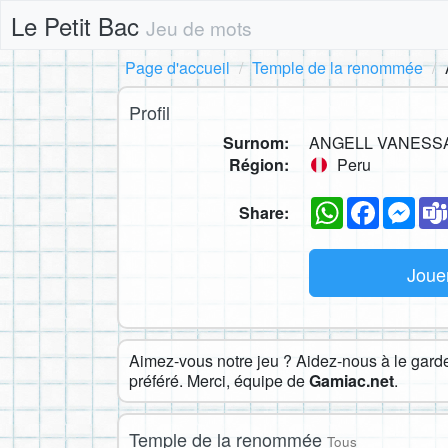
Le Petit Bac
Jeu de mots
Page d'accueil
Temple de la renommée
Profil
Surnom:
ANGELL VANESS
Région:
Peru
WhatsApp
Faceboo
Mes
Share:
Joue
Aimez-vous notre jeu ? Aidez-nous à le garder
préféré. Merci, équipe de
Gamiac.net
.
Temple de la renommée
Tous