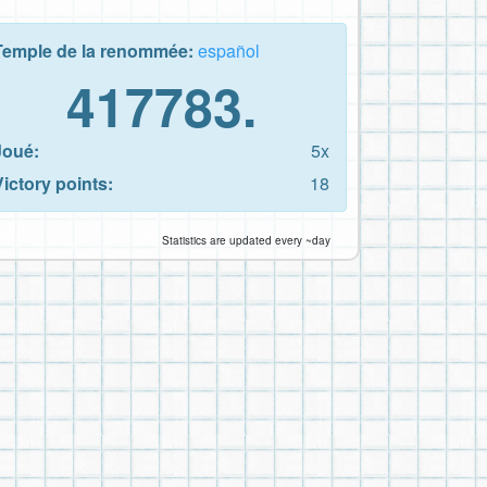
Temple de la renommée:
español
417783.
Joué:
5x
Victory points:
18
Statistics are updated every ~day