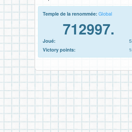
Temple de la renommée:
Global
712997.
Joué:
5
Victory points:
1