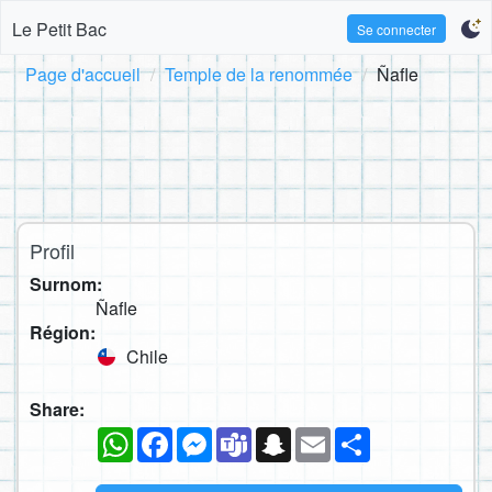
Le Petit Bac
Se connecter
Page d'accueil
Temple de la renommée
Ñafle
Profil
Surnom:
Ñafle
Région:
Chile
Share:
WhatsApp
Facebook
Messenger
Teams
Snapchat
Email
Partager