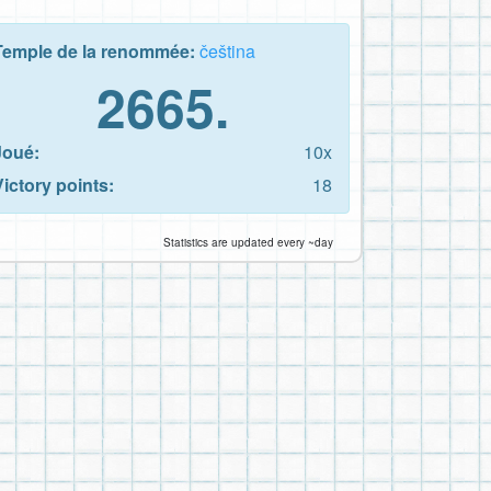
Temple de la renommée:
čeština
2665.
Joué:
10x
Victory points:
18
Statistics are updated every ~day