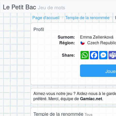
Le Petit Bac
Jeu de mots
Page d'accueil
Temple de la renommée
Profil
Surnom:
Emma Zelienková
Région:
Czech Republi
WhatsApp
Faceboo
Mes
Share:
Joue
Aimez-vous notre jeu ? Aidez-nous à le garder
préféré. Merci, équipe de
Gamiac.net
.
Temple de la renommée
Tous