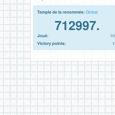
Temple de la renommée:
Global
712997.
Joué:
10
Victory points:
1