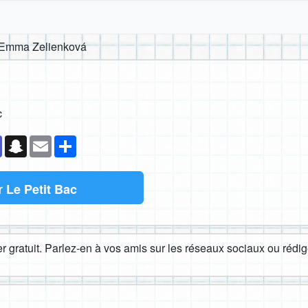
Emma Zelienková
c
k
senger
Teams
Snapchat
Email
Partager
r
Le Petit Bac
 gratuit. Parlez-en à vos amis sur les réseaux sociaux ou rédige