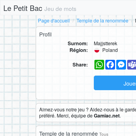
Le Petit Bac
Jeu de mots
Page d'accueil
Temple de la renommée
Profil
Surnom:
Majjstterek
Région:
Poland
WhatsApp
Faceboo
Mes
Share:
Joue
Aimez-vous notre jeu ? Aidez-nous à le garder
préféré. Merci, équipe de
Gamiac.net
.
Temple de la renommée
Tous