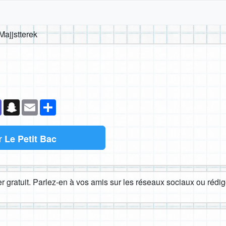
Majjstterek
k
senger
Teams
Snapchat
Email
Partager
r
Le Petit Bac
 gratuit. Parlez-en à vos amis sur les réseaux sociaux ou rédige