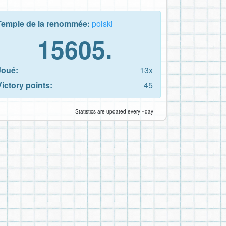
Temple de la renommée:
polski
15605.
Joué:
13x
Victory points:
45
Statistics are updated every ~day