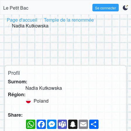
Le Petit Bac
Se connecter
Page d'accueil
Temple de la renommée
Nadia Kutkowska
Profil
Surnom:
Nadia Kutkowska
Région:
Poland
Share:
WhatsApp
Facebook
Messenger
Teams
Snapchat
Email
Partager