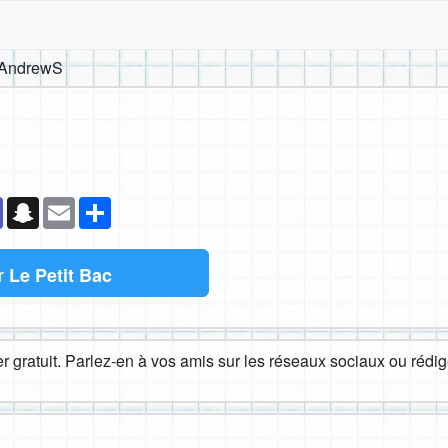
AndrewS
k
senger
Teams
Snapchat
Email
Partager
r
Le Petit Bac
 gratuit. Parlez-en à vos amis sur les réseaux sociaux ou rédige