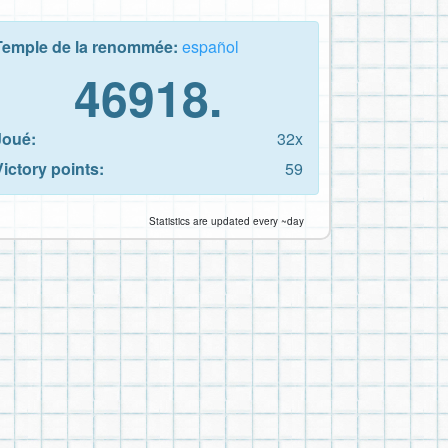
Temple de la renommée:
español
46918.
Joué:
32x
Victory points:
59
Statistics are updated every ~day