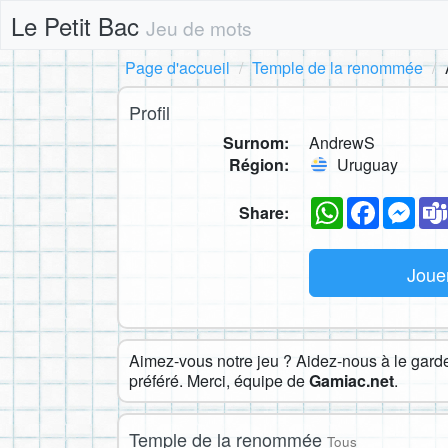
Le Petit Bac
Jeu de mots
Page d'accueil
Temple de la renommée
Profil
Surnom:
AndrewS
Région:
Uruguay
WhatsApp
Faceboo
Mes
Share:
Joue
Aimez-vous notre jeu ? Aidez-nous à le garder
préféré. Merci, équipe de
Gamiac.net
.
Temple de la renommée
Tous