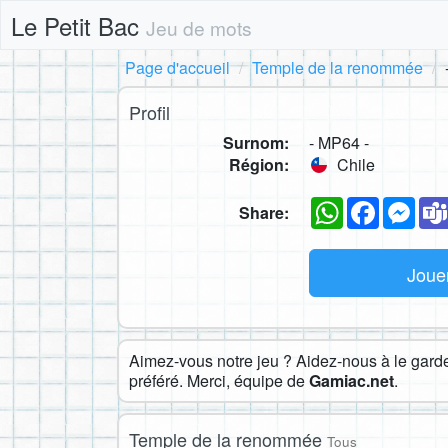
Le Petit Bac
Jeu de mots
Page d'accueil
Temple de la renommée
Profil
Surnom:
- MP64 -
Région:
Chile
WhatsApp
Faceboo
Mes
Share:
Joue
Aimez-vous notre jeu ? Aidez-nous à le garder
préféré. Merci, équipe de
Gamiac.net
.
Temple de la renommée
Tous