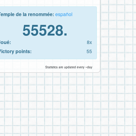
Temple de la renommée:
español
55528.
Joué:
8x
Victory points:
55
Statistics are updated every ~day