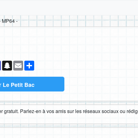
- MP64 -
k
senger
Teams
Snapchat
Email
Partager
r
Le Petit Bac
 gratuit. Parlez-en à vos amis sur les réseaux sociaux ou rédige