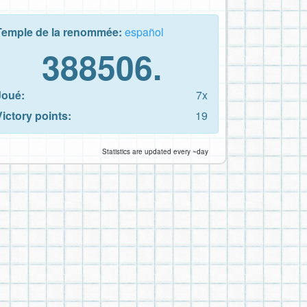
Temple de la renommée:
español
388506.
Joué:
7x
Victory points:
19
Statistics are updated every ~day