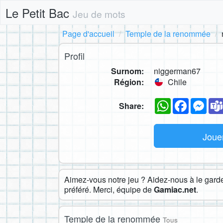
Le Petit Bac
Jeu de mots
Page d'accueil
Temple de la renommée
Profil
Surnom:
niggerman67
Région:
Chile
WhatsApp
Faceboo
Mes
Share:
Joue
Aimez-vous notre jeu ? Aidez-nous à le garder
préféré. Merci, équipe de
Gamiac.net
.
Temple de la renommée
Tous