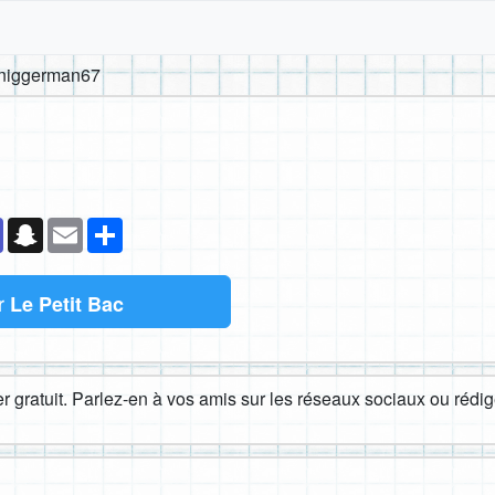
niggerman67
k
senger
Teams
Snapchat
Email
Partager
r
Le Petit Bac
 gratuit. Parlez-en à vos amis sur les réseaux sociaux ou rédige