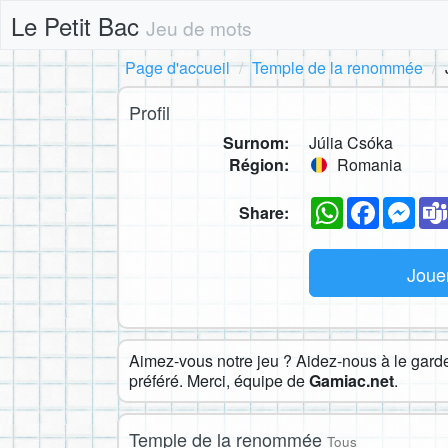
Le Petit Bac
Jeu de mots
Page d'accueil
Temple de la renommée
Profil
Surnom:
Júlia Csóka
Région:
Romania
WhatsApp
Faceboo
Mes
Share:
Joue
Aimez-vous notre jeu ? Aidez-nous à le garder
préféré. Merci, équipe de
Gamiac.net
.
Temple de la renommée
Tous