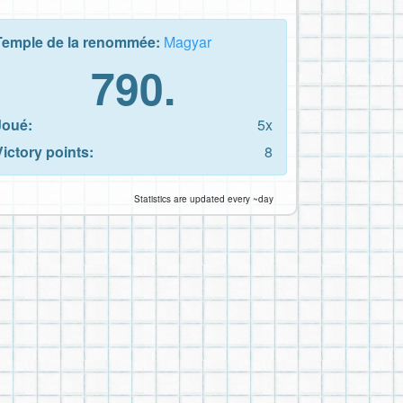
Temple de la renommée:
Magyar
790.
Joué:
5x
Victory points:
8
Statistics are updated every ~day