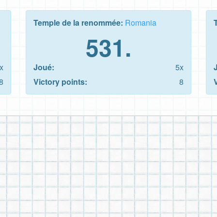
Temple de la renommée:
Romania
531.
x
Joué:
5x
8
Victory points:
8