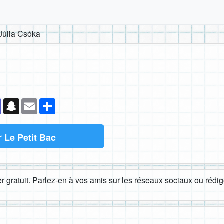
Júlia Csóka
k
senger
Teams
Snapchat
Email
Partager
r
Le Petit Bac
 gratuit. Parlez-en à vos amis sur les réseaux sociaux ou rédige