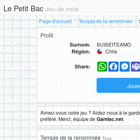
Le Petit Bac
Jeu de mots
Page d'accueil
Temple de la renommée
Profil
Surnom:
SUISEITEAMO
Région:
Chile
WhatsApp
Faceboo
Mes
Share:
Joue
Aimez-vous notre jeu ? Aidez-nous à le garder
préféré. Merci, équipe de
Gamiac.net
.
Temple de la renommée
Tous