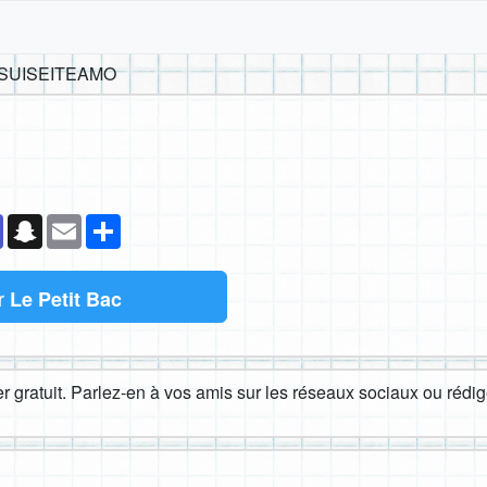
SUISEITEAMO
k
senger
Teams
Snapchat
Email
Partager
r
Le Petit Bac
 gratuit. Parlez-en à vos amis sur les réseaux sociaux ou rédige