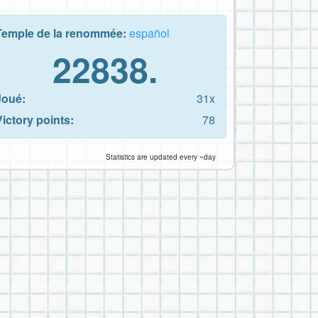
Temple de la renommée:
español
22838.
Joué:
31x
Victory points:
78
Statistics are updated every ~day