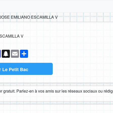
JOSE EMILIANO ESCAMILLA V
ESCAMILLA V
k
senger
Teams
Snapchat
Email
Partager
r
Le Petit Bac
 gratuit. Parlez-en à vos amis sur les réseaux sociaux ou rédige