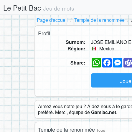
Le Petit Bac
Jeu de mots
Page d'accueil
Temple de la renommée
Profil
Surnom:
JOSE EMILIANO 
Région:
Mexico
WhatsApp
Faceboo
Mes
Share:
Joue
Aimez-vous notre jeu ? Aidez-nous à le garder
préféré. Merci, équipe de
Gamiac.net
.
Temple de la renommée
Tous