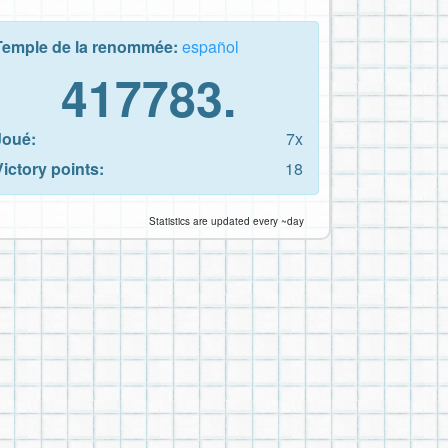
Temple de la renommée:
español
417783.
Joué:
7x
Victory points:
18
Statistics are updated every ~day