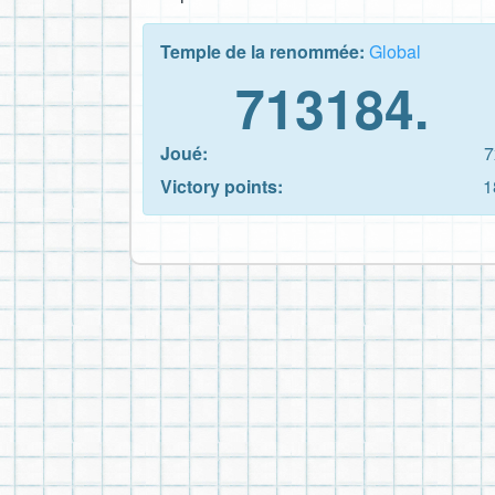
Temple de la renommée:
Global
713184.
Joué:
7
Victory points:
1