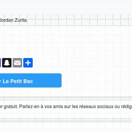
Jordan Zurita
k
senger
Teams
Snapchat
Email
Partager
r
Le Petit Bac
 gratuit. Parlez-en à vos amis sur les réseaux sociaux ou rédige