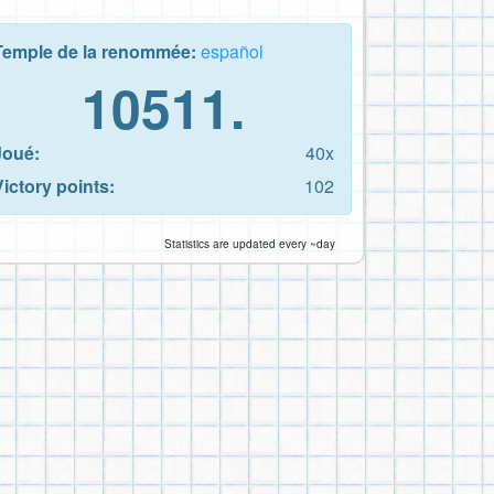
Temple de la renommée:
español
10511.
Joué:
40x
Victory points:
102
Statistics are updated every ~day