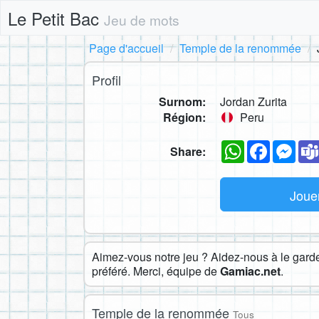
Le Petit Bac
Jeu de mots
Page d'accueil
Temple de la renommée
Profil
Surnom:
Jordan Zurita
Région:
Peru
WhatsApp
Faceboo
Mes
Share:
Joue
Aimez-vous notre jeu ? Aidez-nous à le garder
préféré. Merci, équipe de
Gamiac.net
.
Temple de la renommée
Tous