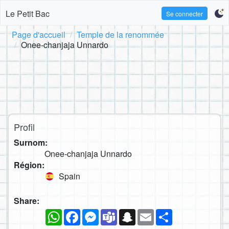
Le Petit Bac
Se connecter
Page d'accueil
Temple de la renommée
Onee-chanjaja Unnardo
Profil
Surnom:
Onee-chanjaja Unnardo
Région:
Spain
Share:
WhatsApp
Facebook
Messenger
Teams
Snapchat
Email
Partager