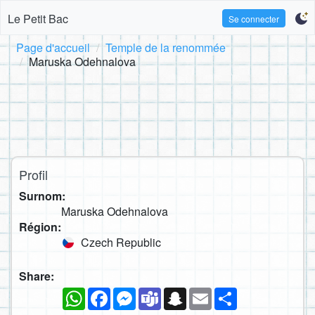
Le Petit Bac
Se connecter
Page d'accueil
Temple de la renommée
Maruska Odehnalova
Profil
Surnom:
Maruska Odehnalova
Région:
Czech Republic
Share:
WhatsApp
Facebook
Messenger
Teams
Snapchat
Email
Partager