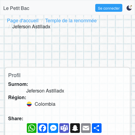
Le Petit Bac
Se connecter
Page d'accueil
Temple de la renommée
Jeferson Astilladx
Profil
Surnom:
Jeferson Astilladx
Région:
Colombia
Share:
WhatsApp
Facebook
Messenger
Teams
Snapchat
Email
Partager