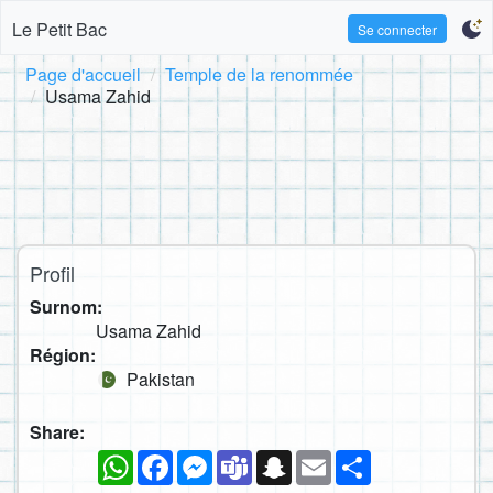
Le Petit Bac
Se connecter
Page d'accueil
Temple de la renommée
Usama Zahid
Profil
Surnom:
Usama Zahid
Région:
Pakistan
Share:
WhatsApp
Facebook
Messenger
Teams
Snapchat
Email
Partager