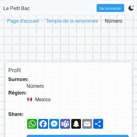
Le Petit Bac
Se connecter
Page d'accueil
Temple de la renommée
Número
Profil
Surnom:
Número
Région:
Mexico
Share:
WhatsApp
Facebook
Messenger
Teams
Snapchat
Email
Partager