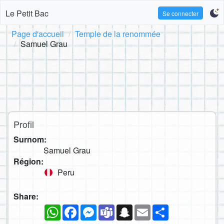
Le Petit Bac
Se connecter
Page d'accueil
Temple de la renommée
Samuel Grau
Profil
Surnom:
Samuel Grau
Région:
Peru
Share:
WhatsApp
Facebook
Messenger
Teams
Snapchat
Email
Partager