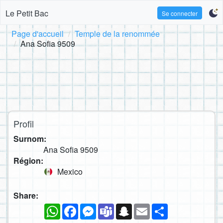
Le Petit Bac
Se connecter
Page d'accueil
Temple de la renommée
Ana Sofia 9509
Profil
Surnom:
Ana Sofia 9509
Région:
Mexico
Share:
WhatsApp
Facebook
Messenger
Teams
Snapchat
Email
Partager