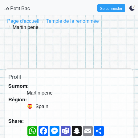
Le Petit Bac
Se connecter
Page d'accueil
Temple de la renommée
Martin pene
Profil
Surnom:
Martin pene
Région:
Spain
Share:
WhatsApp
Facebook
Messenger
Teams
Snapchat
Email
Partager