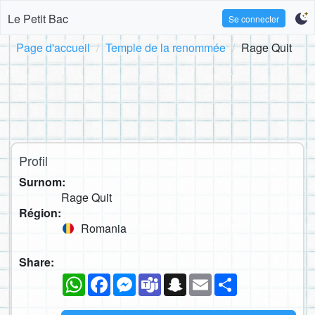
Le Petit Bac
Se connecter
Page d'accueil
Temple de la renommée
Rage Quit
Profil
Surnom:
Rage Quit
Région:
Romania
Share:
WhatsApp
Facebook
Messenger
Teams
Snapchat
Email
Partager