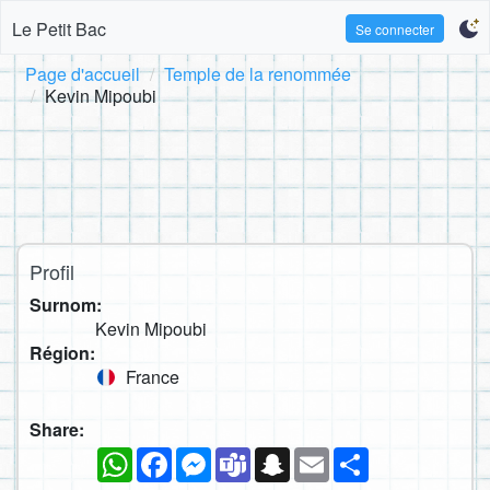
Le Petit Bac
Se connecter
Page d'accueil
Temple de la renommée
Kevin Mipoubi
Profil
Surnom:
Kevin Mipoubi
Région:
France
Share:
WhatsApp
Facebook
Messenger
Teams
Snapchat
Email
Partager