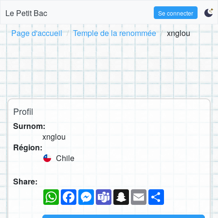
Le Petit Bac
Se connecter
Page d'accueil
Temple de la renommée
xnglou
Profil
Surnom:
xnglou
Région:
Chile
Share:
WhatsApp
Facebook
Messenger
Teams
Snapchat
Email
Partager