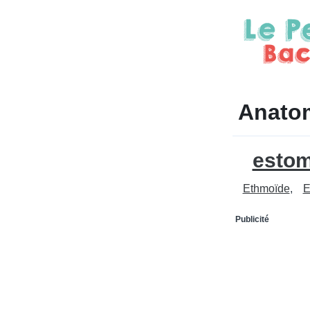
Anatom
esto
Ethmoïde
E
Publicité