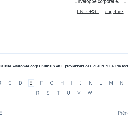
Enveloppe corporelle
El
ENTORSE
engelure
la liste
Anatomie corps humain en E
proviennent des joueurs du jeu de mo
B
C
D
E
F
G
H
I
J
K
L
M
N
R
S
T
U
V
W
 E
Préno