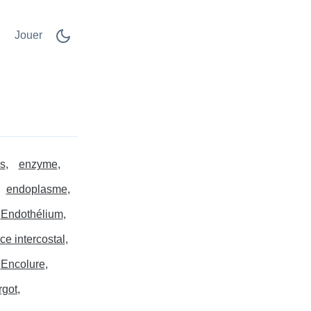
Jouer
es
enzyme
endoplasme
Endothélium
ce intercostal
Encolure
rgot