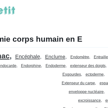
ie corps humain en E
mac
Encéphale
Enclume
Endomètre
Entraill
ndocarde
Endorphine
Endoderme
extenseur des doigts
Esgourdes
ectoderme
Extenseur du carpe
espa
enveloppe nucléaire
excroissance
e