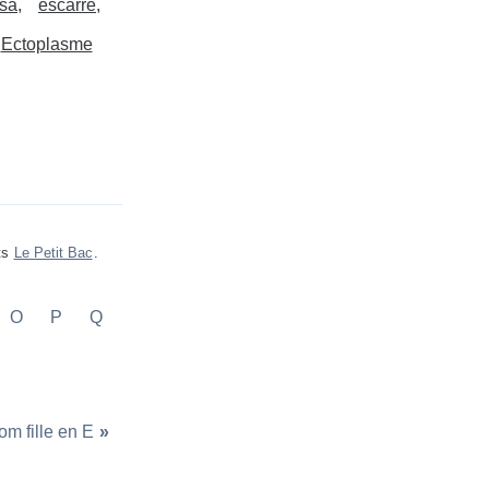
sa
escarre
Ectoplasme
ts
Le Petit Bac
.
O
P
Q
m fille en E
»