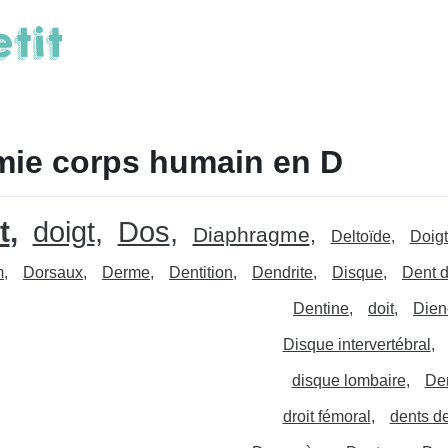
ie corps humain en D
t
doigt
Dos
Diaphragme
Deltoïde
Doigt
m
Dorsaux
Derme
Dentition
Dendrite
Disque
Dent 
Dentine
doit
Dien
Disque intervertébral
disque lombaire
Den
droit fémoral
dents d