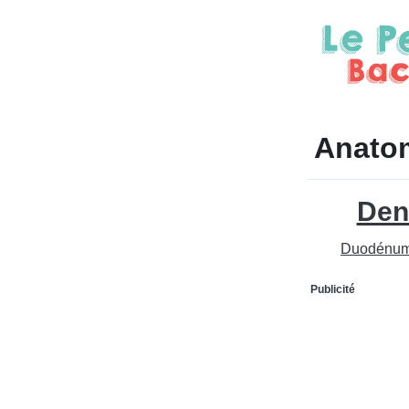
Anatom
Den
Duodénu
Publicité