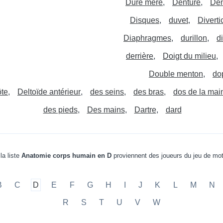
Dure mère
Denture
Den
Disques
duvet
Diverti
Diaphragmes
durillon
d
derrière
Doigt du milieu
Double menton
do
te
Deltoïde antérieur
des seins
des bras
dos de la mai
des pieds
Des mains
Dartre
dard
la liste
Anatomie corps humain en D
proviennent des joueurs du jeu de mo
B
C
D
E
F
G
H
I
J
K
L
M
N
R
S
T
U
V
W