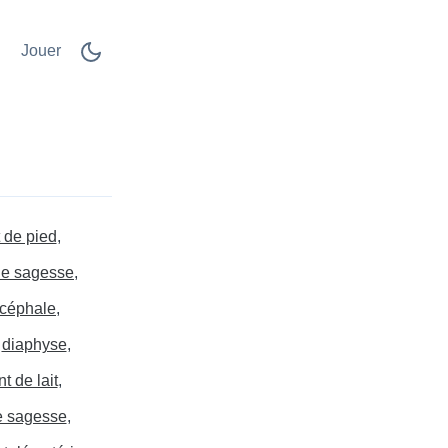
Jouer
 de pied
de sagesse
céphale
diaphyse
t de lait
e sagesse