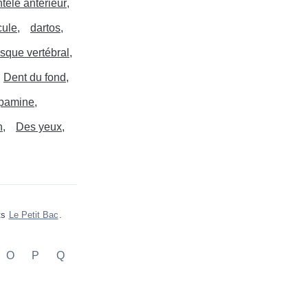
telé antérieur
cule
dartos
isque vertébral
Dent du fond
pamine
n
Des yeux
ts
Le Petit Bac
.
O
P
Q