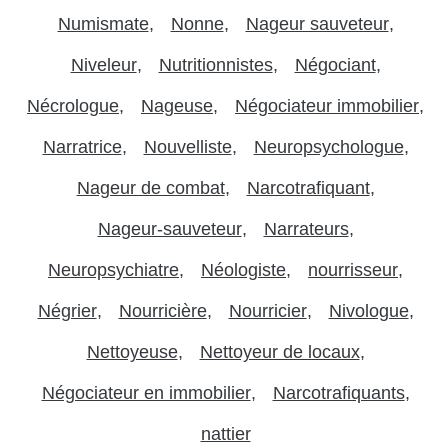
Numismate
Nonne
Nageur sauveteur
Niveleur
Nutritionnistes
Négociant
Nécrologue
Nageuse
Négociateur immobilier
Narratrice
Nouvelliste
Neuropsychologue
Nageur de combat
Narcotrafiquant
Nageur-sauveteur
Narrateurs
Neuropsychiatre
Néologiste
nourrisseur
Négrier
Nourricière
Nourricier
Nivologue
Nettoyeuse
Nettoyeur de locaux
Négociateur en immobilier
Narcotrafiquants
nattier