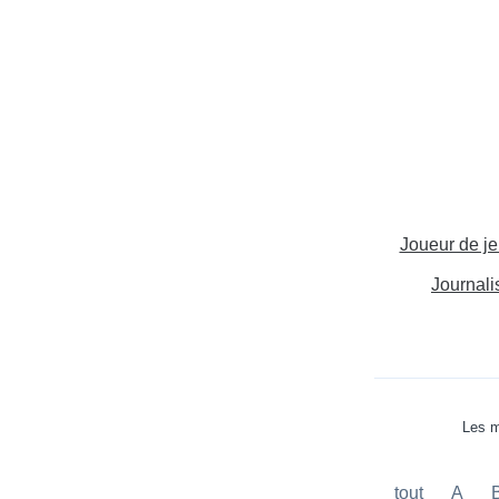
Joueur de je
Journali
Les m
tout
A