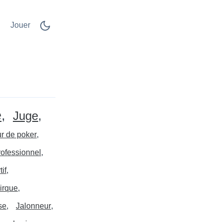
Jouer
e
Juge
r de poker
rofessionnel
if
irque
se
Jalonneur