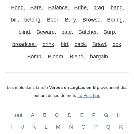
Bond
Bare
Balance
Bribe
brag
bang
bill
belong
Beer
Bury
Browse
Boring
blind
Beware
bate
Butcher
Burp
broadcast
brink
bid
back
Brawl
box
Bomb
Bloom
Blend
bargain
Les mots dans la liste
Verbes en anglais en B
proviennent des
joueurs du jeu de mots
Le Petit Bac
.
tout
A
B
C
D
E
F
G
H
I
J
K
L
M
N
O
P
Q
R