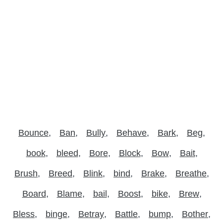
Bounce
Ban
Bully
Behave
Bark
Beg
book
bleed
Bore
Block
Bow
Bait
Brush
Breed
Blink
bind
Brake
Breathe
Board
Blame
bail
Boost
bike
Brew
Bless
binge
Betray
Battle
bump
Bother