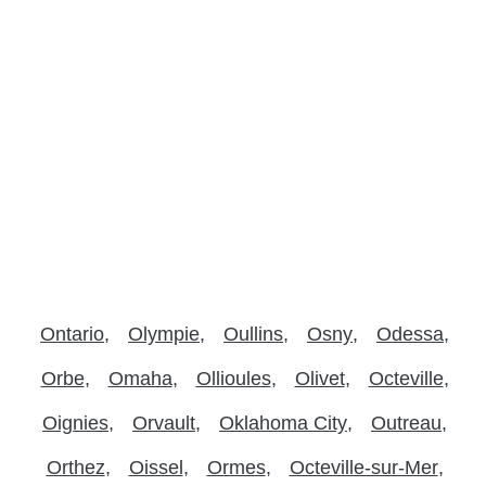
Ontario
Olympie
Oullins
Osny
Odessa
Orbe
Omaha
Ollioules
Olivet
Octeville
Oignies
Orvault
Oklahoma City
Outreau
Orthez
Oissel
Ormes
Octeville-sur-Mer