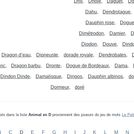
Drill
Dhole
Daguet
Do
Dahu
Dendrolague
Dauphin rose
Dogue
Dimétrodon
Damier
D
Diodon
Douve
Dind
Dragon d’eau
Dipneuste
dorade royale
Dendrobates
anc
Dragon barbu
Dronte
Dogue de Bordeaux
Dama
Dindon Dinde
Damalisque
Dingos
Dauphin albinos
do
Dormeur
doré
ts dans la liste
Animal en D
proviennent des joueurs du jeu de mots
Le Pet
B
C
D
E
F
G
H
I
J
K
L
M
N