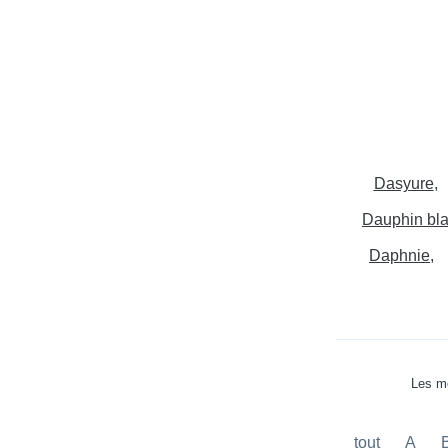
Dasyure
Dauphin bl
Daphnie
Les mo
tout
A