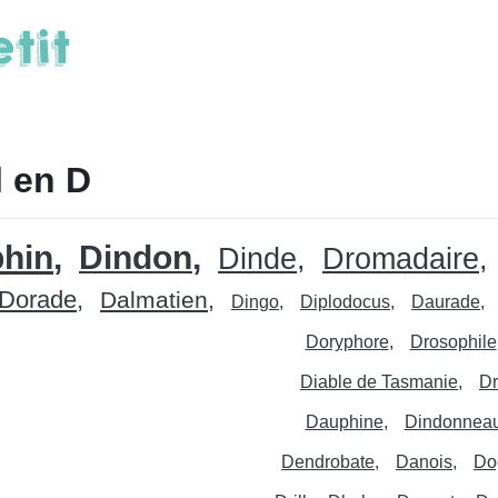
 en D
hin
Dindon
Dinde
Dromadaire
Dorade
Dalmatien
Dingo
Diplodocus
Daurade
Doryphore
Drosophile
Diable de Tasmanie
Dr
Dauphine
Dindonnea
Dendrobate
Danois
Do