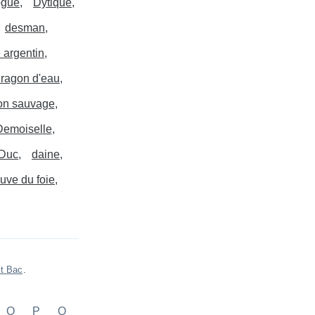
gue
Dytique
desman
 argentin
ragon d'eau
on sauvage
Demoiselle
Duc
daine
uve du foie
it Bac
.
O
P
Q