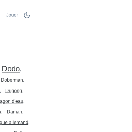
Jouer
Dodo
Doberman
Dugong
agon d'eau
u
Daman
gue allemand