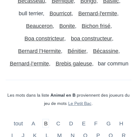
Bécasseau
Bernique
Bongo
Basilic
bull terrier
Bourricot
Bernard-l'ermite
Beauceron
Bonite
Bichon frisé
Boa constricteur
boa constructeur
Bernard l’Hermite
Bénitier
Bécassine
Bernard-l’ermite
Brebis galeuse
bar commun
Les mots dans la liste
Animal en B
proviennent des joueurs du
jeu de mots
Le Petit Bac
.
tout
A
B
C
D
E
F
G
H
I
J
K
L
M
N
O
P
Q
R