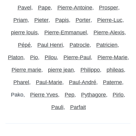
Pavel
Pape
Pierre-Antoine
Prosper
Priam
Pieter
Papis
Porter
Pierre-Luc
pierre louis
Pierre-Emmanuel
Pierre-Alexis
Pépé
Paul Henri
Patrocle
Patricien
Platon
Pio
Pilou
Pierre-Paul
Pierre-Marie
Pierre marie
pierre jean
Philippo
phileas
Pharel
Paul-Marie
Paul-André
Paterne
Pako
Pierre Yves
Pep
Pythagore
Pirlo
Pauli
Parfait