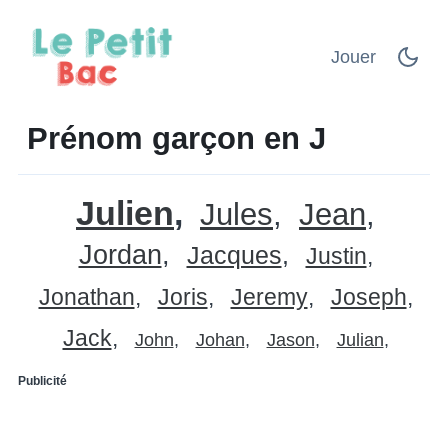
Jouer
Prénom garçon en J
Julien
Jules
Jean
Jordan
Jacques
Justin
Jonathan
Joris
Jeremy
Joseph
Jack
John
Johan
Jason
Julian
Publicité