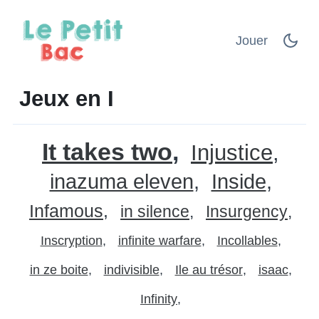
Jouer
Jeux en I
It takes two
Injustice
inazuma eleven
Inside
Infamous
in silence
Insurgency
Inscryption
infinite warfare
Incollables
in ze boite
indivisible
Ile au trésor
isaac
Infinity