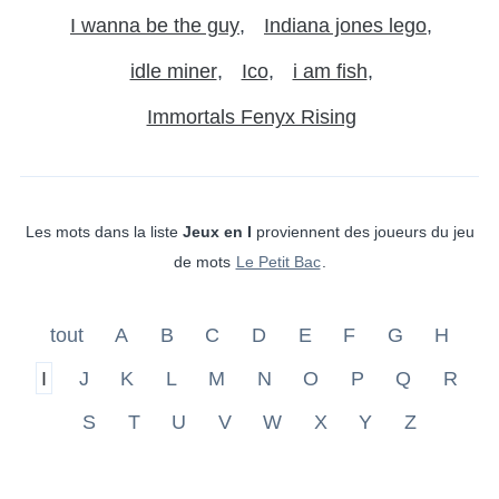
I wanna be the guy
Indiana jones lego
idle miner
Ico
i am fish
Immortals Fenyx Rising
Les mots dans la liste
Jeux en I
proviennent des joueurs du jeu
de mots
Le Petit Bac
.
tout
A
B
C
D
E
F
G
H
I
J
K
L
M
N
O
P
Q
R
S
T
U
V
W
X
Y
Z