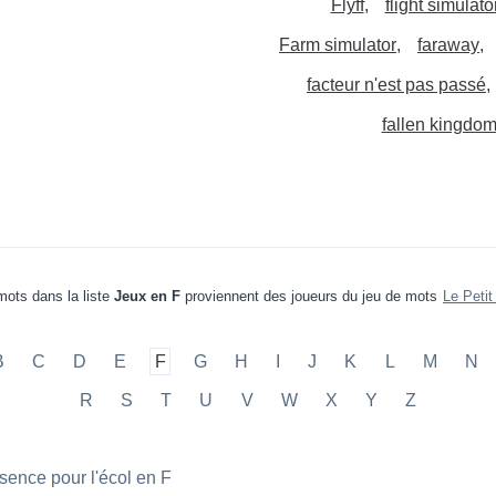
Flyff
flight simulato
Farm simulator
faraway
facteur n'est pas passé
fallen kingdo
mots dans la liste
Jeux en F
proviennent des joueurs du jeu de mots
Le Petit
B
C
D
E
F
G
H
I
J
K
L
M
N
R
S
T
U
V
W
X
Y
Z
sence pour l'écol en F