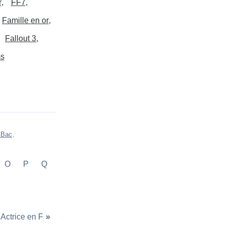
r
FF7
Famille en or
Fallout 3
ms
 Bac
.
O
P
Q
Actrice en F
»