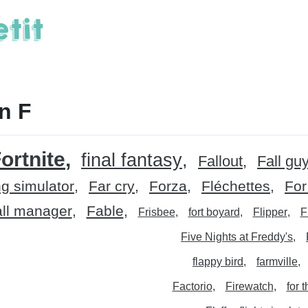
n F
ortnite
final fantasy
Fallout
Fall gu
g simulator
Far cry
Forza
Fléchettes
For
ll manager
Fable
Frisbee
fort boyard
Flipper
F
Five Nights at Freddy's
flappy bird
farmville
Factorio
Firewatch
for 