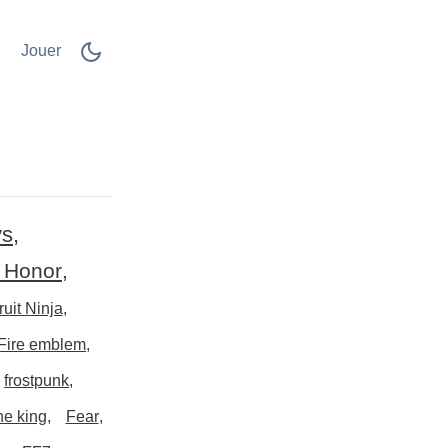
Jouer
ys
 Honor
ruit Ninja
Fire emblem
frostpunk
the king
Fear