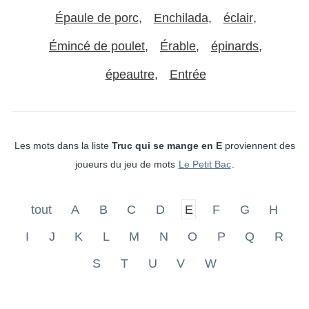
Épaule de porc
Enchilada
éclair
Émincé de poulet
Érable
épinards
épeautre
Entrée
Les mots dans la liste
Truc qui se mange en E
proviennent des
joueurs du jeu de mots
Le Petit Bac
.
tout
A
B
C
D
E
F
G
H
I
J
K
L
M
N
O
P
Q
R
S
T
U
V
W