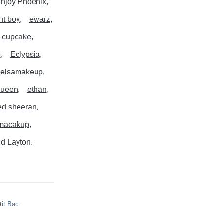
njoy Phoenix
nt boy
ewarz
 cupcake
o
Eclypsia
elsamakeup
queen
ethan
ed sheeran
macakup
d Layton
tit Bac
.