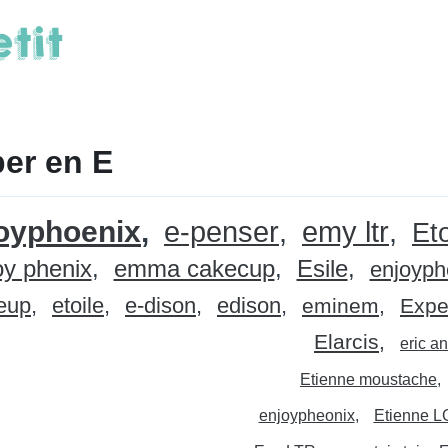
er en E
oyphoenix
e-penser
emy ltr
Eto
oy phenix
emma cakecup
Esile
enjoyph
eup
etoile
e-dison
edison
eminem
Expe
Elarcis
eric a
Etienne moustache
enjoypheonix
Etienne L