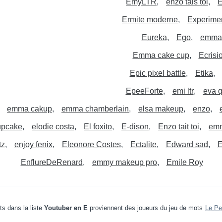
EmyLTR
enzo tais toi
E
Ermite moderne
Experime
Eureka
Ego
emma
Emma cake cup
Ecrisi
Epic pixel battle
Etika
EpeeForte
emi ltr
eva 
emma cakup
emma chamberlain
elsa makeup
enzo
pcake
elodie costa
El foxito
E-dison
Enzo tait toi
em
tz
enjoy fenix
Eleonore Costes
Ectalite
Edward sad
E
EnflureDeRenard
emmy makeup pro
Emile Roy
s dans la liste
Youtuber en E
proviennent des joueurs du jeu de mots
Le Pe