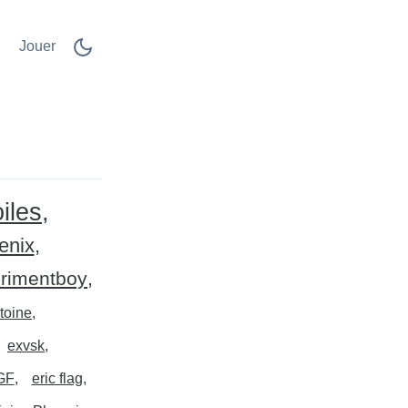
Jouer
iles
enix
rimentboy
ntoine
exvsk
GF
eric flag